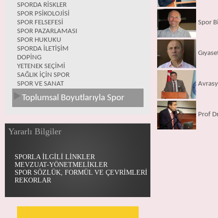
SPORDA RİSKLER
SPOR PSİKOLOJİSİ
SPOR FELSEFESİ
Spor Bi
SPOR PAZARLAMASI
SPOR HUKUKU
SPORDA İLETİŞİM
Gıyase
DOPİNG
YETENEK SEÇİMİ
SAĞLIK İÇİN SPOR
SPOR VE SANAT
Avrasy
Toplumsal Boyutlarıyla Spor
Prof D
Yararlı Bilgiler
SPORLA İLGİLİ LİNKLER
MEVZUAT-YÖNETMELİKLER
SPOR SÖZLÜK, FORMÜL VE ÇEVRİMLERİ
REKORLAR