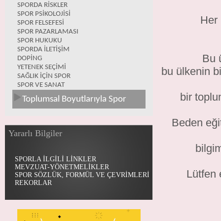
SPORDA RİSKLER
SPOR PSİKOLOJİSİ
Her 
SPOR FELSEFESİ
SPOR PAZARLAMASI
SPOR HUKUKU
SPORDA İLETİŞİM
Bu 
DOPİNG
YETENEK SEÇİMİ
bu ülkenin b
SAĞLIK İÇİN SPOR
SPOR VE SANAT
bir topl
Toplumsal Boyutlarıyla Spor
Beden eğit
Yararlı Bilgiler
bilgi
SPORLA İLGİLİ LİNKLER
MEVZUAT-YÖNETMELİKLER
Lütfen 
SPOR SÖZLÜK, FORMÜL VE ÇEVRİMLERİ
REKORLAR