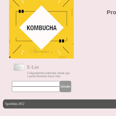
Pro
E-List
Gelişmelerden haberdar olmak için
e-posta listemize kayıt olun.
Sporbilim 2012